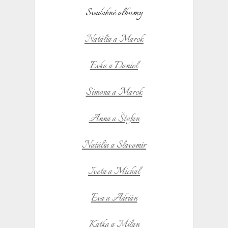
Svadobné albumy
Natália a Marek
Evka a Daniel
Simona a Marek
Anna a Štefan
Natália a Slavomír
Iveta a Michal
Eva a Adrián
Katka a Milan