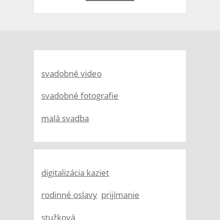
svadobné video
svadobné fotografie
malá svadba
digitalizácia kaziet
rodinné oslavy
prijímanie
stužková